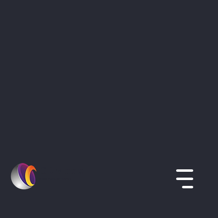
CRModel
Bridging theory and practice