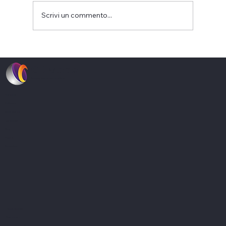
Scrivi un commento...
Analisi di mercato con l'uso
dell'intelligenza artificiale. Potenzialità
CRModel
e rischi
Bridging theory and practice
Soluzioni
Software
Consulenza
Tecnologia
Blog
Prezzi
Contattaci
Applicazione
Dashboard
Adeguati-assetti.ai