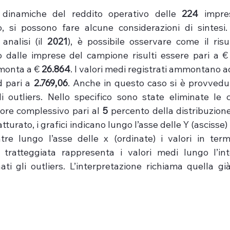
dinamiche del reddito operativo delle 
224
 impre
io, si possono fare alcune considerazioni di sintesi. 
analisi (il 
2021
), è possibile osservare come il risu
 dalle imprese del campione risulti essere pari a €
onta a € 
26.864
. I valori medi registrati ammontano a
 pari a 
2.769,06
. Anche in questo caso si è provvedut
li outliers. Nello specifico sono state eliminate le c
lore complessivo pari al 
5
 percento della distribuzion
turato, i grafici indicano lungo l’asse delle Y (ascisse) 
re lungo l’asse delle x (ordinate) i valori in termin
 tratteggiata rappresenta i valori medi lungo l’int
ati gli outliers. L’interpretazione richiama quella gi