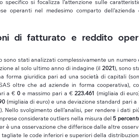
o specifico si focalizza l’attenzione sulle caratteristi
ese operanti nel medesimo comparto dell’azienda c
ni di fatturato e reddito opera
co sono stati analizzati complessivamente un numero d
zione al solo ultimo anno di indagine (il 
2021
 forma giuridica pari ad una società di capitali (son
 SAS oltre che ad aziende in forma cooperativa), c
ri a € 
0
 e massimo pari a € 
223.461
 (migliaia di euro
90 
(migliaia di euro) e una deviazione standard pari a 
). Nello svolgimento dell’analisi, per rendere i dati più
imprese considerate outliers nella misura del 
5 percent
ier è una osservazione che differisce dalle altre osserv
tagliate le code inferiori e superiori della distribuzio