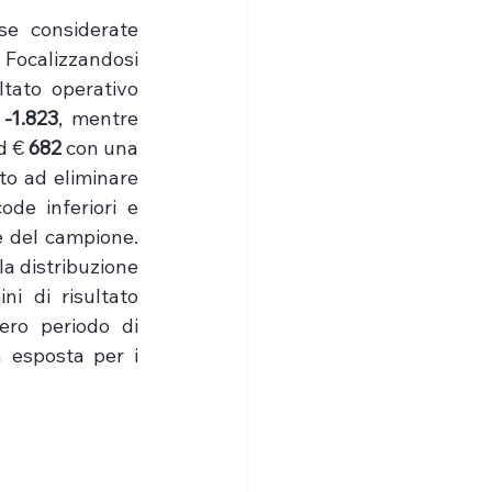
se considerate 
Focalizzandosi 
ltato operativo 
 
-1.823
, mentre 
d € 
682
 con una 
o ad eliminare 
ode inferiori e 
e del campione. 
la distribuzione 
i di risultato 
ero periodo di 
à esposta per i 