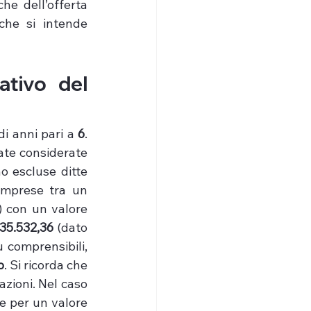
che dell’offerta 
he si intende 
tivo del 
i anni pari a 
6
. 
), sono state considerate 
o escluse ditte 
omprese tra un 
) con un valore 
35.532,36 
(dato 
 comprensibili, 
o
. Si ricorda che 
azioni. Nel caso 
ne per un valore 