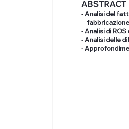
ABSTRACT
- Analisi del fat
     fabbricazion
- Analisi di RO
- Analisi delle di
- Approfondiment