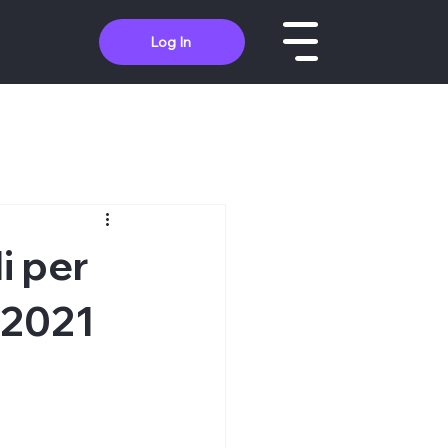
Log In
i per
6-2021