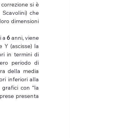
correzione si è 
Scavolini) che 
oro dimensioni 
 a 
6
 anni, viene 
e Y (ascisse) la 
i in termini di 
ero periodo di 
tra della media 
 inferiori alla 
rafici con “la 
prese presenta 