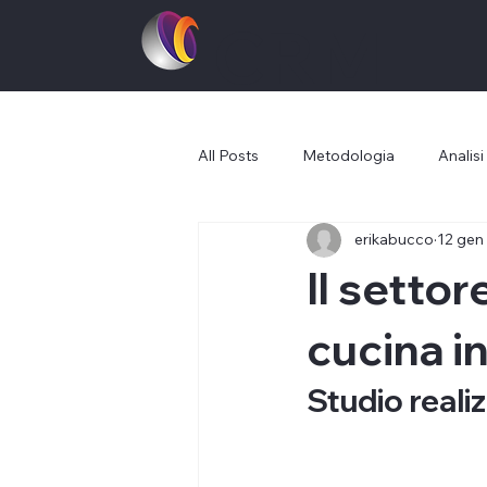
CRM
odel
All Posts
Metodologia
Analisi
Bridging theory and
practice
erikabucco
12 gen
Il setto
cucina i
Studio realiz