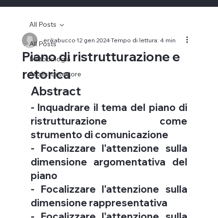
All Posts
erikabucco
12 gen 2024
Tempo di lettura: 4 min
All Posts
Piano di ristrutturazione e
Metodologia
retorica
Analisi di settore
Abstract
- Inquadrare il tema del piano di 
ristrutturazione come 
strumento di comunicazione
- Focalizzare l'attenzione sulla 
dimensione argomentativa del 
piano
- Focalizzare l'attenzione sulla 
dimensione rappresentativa
- Focalizzare l'attenzione sulla 