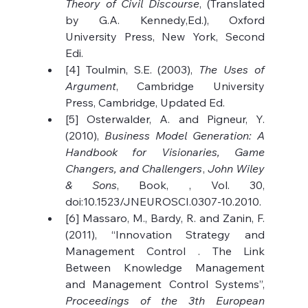
Theory of Civil Discourse
, (Translated 
by G.A. Kennedy,Ed.), Oxford 
University Press, New York, Second 
Edi.
[4] Toulmin, S.E. (2003), 
The Uses of 
Argument
, Cambridge University 
Press, Cambridge, Updated Ed.
[5] Osterwalder, A. and Pigneur, Y. 
(2010), 
Business Model Generation: A 
Handbook for Visionaries, Game 
Changers, and Challengers
, 
John Wiley 
& Sons
, Book, , Vol. 30, 
doi:10.1523/JNEUROSCI.0307-10.2010.
[6] Massaro, M., Bardy, R. and Zanin, F. 
(2011), “Innovation Strategy and 
Management Control . The Link 
Between Knowledge Management 
and Management Control Systems”, 
Proceedings of the 3th European 