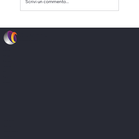
Scrivi un commento...
Analisi di mercato con l'uso
dell'intelligenza artificiale. Potenzialità
CRModel
e rischi
Bridging theory and practice
Soluzioni
Software
Consulenza
Tecnologia
Blog
Prezzi
Contattaci
Applicazione
Dashboard
Adeguati-assetti.ai
Knowledge-base